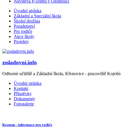
Návštěva P-centra v Olomouci
Úvodní stránka
Základní a Speciální škola
Školní družina
Poradenství
Pro rodiče
Akce školy
Projekty
zssladovni.info
Odborné učiliště a Základní škola, Křenovice - pracoviště Kojetín
Úvodní stránka
Kontakt
Příspěvky
Dokumenty
Fotogalerie
Kratom - informace pro rodiče