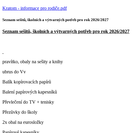
Kratom - informace pro rodiče.pdf
Seznam sešitů, školních a výtvarných potřeb pro rok 2026/2027
Seznam sešitů, školních a výtvarných potřeb pro rok 2026/2027
pravítko, obaly na sešity a knihy
ubrus do Vv
Balík kopírovacích papírů
Balení papírových kapesníků
Převlečení do TV + tenisky
Přezůvky do školy
2x obal na eurosložky
Papírové kapesníky