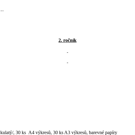
.
2. ročník
ý, kulatý/, 30 ks A4 výkresů, 30 ks A3 výkresů, barevné papíry