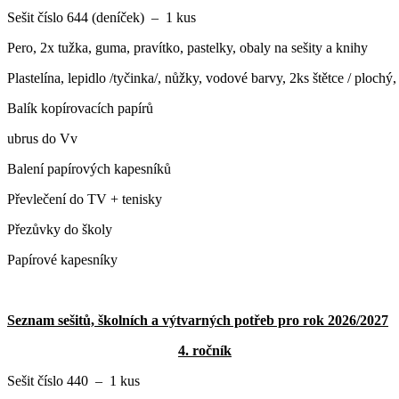
Sešit číslo 644 (deníček) – 1 kus
Pero, 2x tužka, guma, pravítko, pastelky, obaly na sešity a knihy
Plastelína, lepidlo /tyčinka/, nůžky, vodové barvy, 2ks štětce / ploch
Balík kopírovacích papírů
ubrus do Vv
Balení papírových kapesníků
Převlečení do TV + tenisky
Přezůvky do školy
Papírové kapesníky
Seznam sešitů, školních a výtvarných potřeb pro rok 2026/2027
4. ročník
Sešit číslo 440 – 1 kus