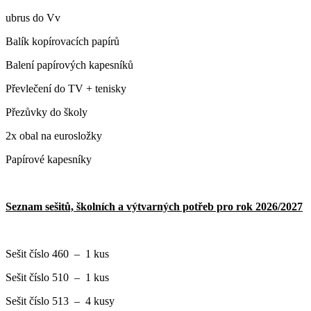
ubrus do Vv
Balík kopírovacích papírů
Balení papírových kapesníků
Převlečení do TV + tenisky
Přezůvky do školy
2x obal na eurosložky
Papírové kapesníky
Seznam sešitů, školních a výtvarných potřeb pro rok 2026/2027
Sešit číslo 460 – 1 kus
Sešit číslo 510 – 1 kus
Sešit číslo 513 – 4 kusy