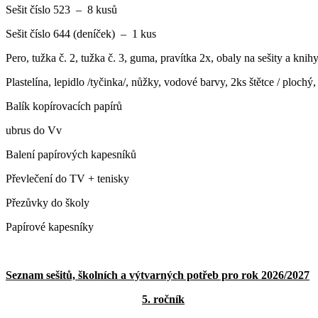
Sešit číslo 523 – 8 kusů
Sešit číslo 644 (deníček) – 1 kus
Pero, tužka č. 2, tužka č. 3, guma, pravítka 2x, obaly na sešity a knih
Plastelína, lepidlo /tyčinka/, nůžky, vodové barvy, 2ks štětce / ploch
Balík kopírovacích papírů
ubrus do Vv
Balení papírových kapesníků
Převlečení do TV + tenisky
Přezůvky do školy
Papírové kapesníky
Seznam sešitů, školních a výtvarných potřeb pro rok 2026/2027
5. ročník