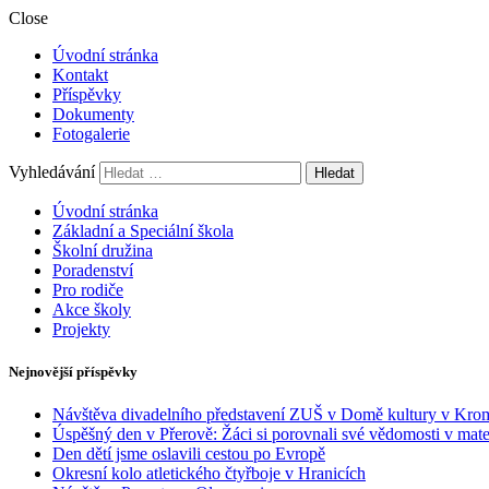
Close
Úvodní stránka
Kontakt
Příspěvky
Dokumenty
Fotogalerie
Vyhledávání
Úvodní stránka
Základní a Speciální škola
Školní družina
Poradenství
Pro rodiče
Akce školy
Projekty
Nejnovější příspěvky
Návštěva divadelního představení ZUŠ v Domě kultury v Krom
Úspěšný den v Přerově: Žáci si porovnali své vědomosti v mate
Den dětí jsme oslavili cestou po Evropě
Okresní kolo atletického čtyřboje v Hranicích