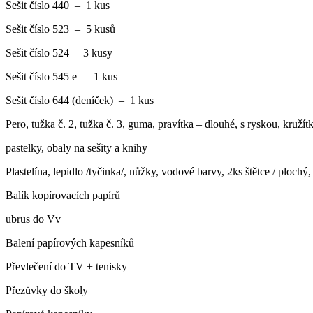
Sešit číslo 440 – 1 kus
Sešit číslo 523 – 5 kusů
Sešit číslo 524 – 3 kusy
Sešit číslo 545 e – 1 kus
Sešit číslo 644 (deníček) – 1 kus
Pero, tužka č. 2, tužka č. 3, guma, pravítka – dlouhé, s ryskou, kružít
pastelky, obaly na sešity a knihy
Plastelína, lepidlo /tyčinka/, nůžky, vodové barvy, 2ks štětce / ploch
Balík kopírovacích papírů
ubrus do Vv
Balení papírových kapesníků
Převlečení do TV + tenisky
Přezůvky do školy