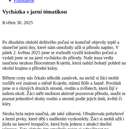
Fotogalerie
Vycházka s jarní tématikou
Květen 30, 2025
Po dlouhém období deštivého počasí se konečně objevily teplé a
slunečné jarní dny, které nám umožnily užít si přírodu naplno. V
pátek 2. května 2025 jsme se rozhodli využít krásného počasí a
vydali jsme se na jarní vycházku do přírody. Naše trasa vedla
naučnou stezkou Biocentrum Kojetín, která nabízí bohatý pohled na
okolní krajinu a přírodní krásy.
Během cesty nás čekalo několik zastávek, na nichž si žáci mohli
rozšířit své znalosti o městě Kojetín, místní flóře a fauně. Povídali
jsme si o různých druzích stromů, rostlin a zvířatech, která žijí v
našem okolí. Žáci měli možnost aktivně pozorovat přírodu, snažit se
poznat jednotlivé druhy rostlin a stromů podle jejich listů, květů či
kůry.
Stezka byla nejen naučná, ale také zábavná. Obsahovala pohybové
a herní prvky, které děti s nadšením vyzkoušely. Žáci si mohli užít i
jízdu na lanové houpačce, která byla jednou z atrakcí dnešní