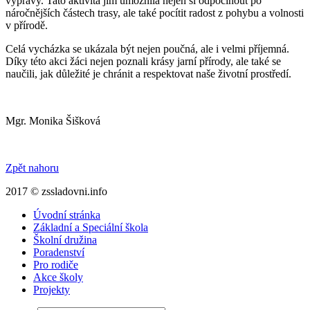
výpravy. Tato aktivita jim umožnila nejen si odpočinout po
náročnějších částech trasy, ale také pocítit radost z pohybu a volnosti
v přírodě.
Celá vycházka se ukázala být nejen poučná, ale i velmi příjemná.
Díky této akci žáci nejen poznali krásy jarní přírody, ale také se
naučili, jak důležité je chránit a respektovat naše životní prostředí.
Mgr. Monika Šišková
Zpět nahoru
2017 © zssladovni.info
Úvodní stránka
Základní a Speciální škola
Školní družina
Poradenství
Pro rodiče
Akce školy
Projekty