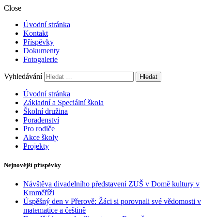
Close
Úvodní stránka
Kontakt
Příspěvky
Dokumenty
Fotogalerie
Vyhledávání
Úvodní stránka
Základní a Speciální škola
Školní družina
Poradenství
Pro rodiče
Akce školy
Projekty
Nejnovější příspěvky
Návštěva divadelního představení ZUŠ v Domě kultury v
Kroměříži
Úspěšný den v Přerově: Žáci si porovnali své vědomosti v
matematice a češtině