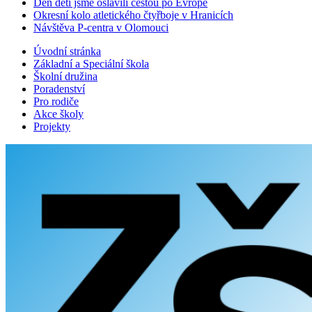
Den dětí jsme oslavili cestou po Evropě
Okresní kolo atletického čtyřboje v Hranicích
Návštěva P-centra v Olomouci
Úvodní stránka
Základní a Speciální škola
Školní družina
Poradenství
Pro rodiče
Akce školy
Projekty